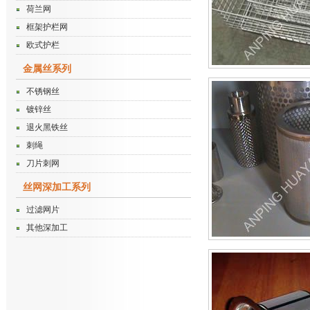
荷兰网
框架护栏网
欧式护栏
金属丝系列
不锈钢丝
镀锌丝
退火黑铁丝
刺绳
刀片刺网
丝网深加工系列
过滤网片
其他深加工