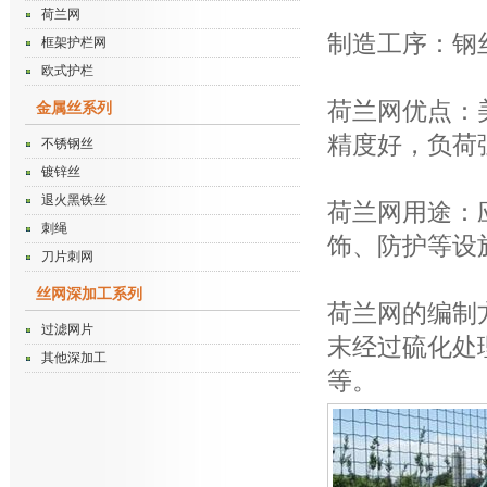
荷兰网
制造工序：钢
框架护栏网
欧式护栏
荷兰网优点：
金属丝系列
精度好，负荷
不锈钢丝
镀锌丝
退火黑铁丝
荷兰网用途：
刺绳
饰、防护等设
刀片刺网
丝网深加工系列
荷兰网的编制方
过滤网片
末经过硫化处
其他深加工
等。