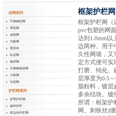
框架护栏网
丝网系列
框架护栏网（
不锈钢丝网
席型网
pvc包塑的
金刚网
达到1.0m
方眼网
边两种。用于
黑丝布
久性网墙，又
轧花网
定方式便可实
电焊网
不锈钢电焊网
打磨、钝化、
六角网
层厚度为0.5
勾花网
脂粉料，镀层
护栏网系列
多余结块。镀
折弯护栏网
所谓：框架护
临时护栏
网、刺铁丝)
双边丝护栏网