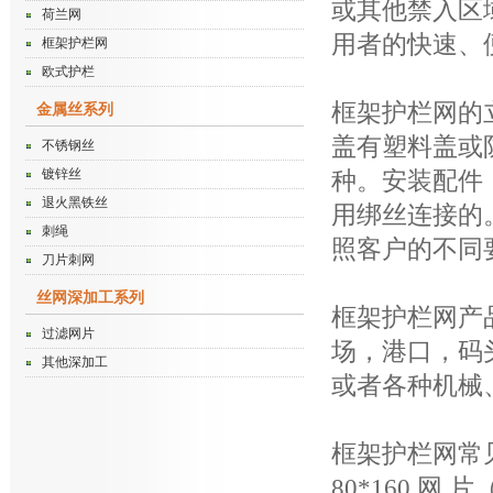
或其他禁入区
荷兰网
用者的快速、
框架护栏网
欧式护栏
框架护栏网的
金属丝系列
盖有塑料盖或
不锈钢丝
镀锌丝
种。安装配件
退火黑铁丝
用绑丝连接的
刺绳
照客户的不同
刀片刺网
丝网深加工系列
框架护栏网产
过滤网片
场，港口，码
其他深加工
或者各种机械
框架护栏网常见规格
80*160 网 片