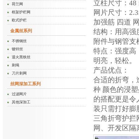
立柱尺寸：48 m
荷兰网
网片尺寸：2.3m
框架护栏网
欧式护栏
加强筋 四道 网
结构：用高强
金属丝系列
附件与钢管支
不锈钢丝
镀锌丝
特点：强度高
退火黑铁丝
明亮，轻松。
刺绳
产品优点：
刀片刺网
合适的折弯，
丝网深加工系列
种 颜色的浸
过滤网片
的搭配更是令
其他深加工
装只需打好膨
三角折弯护拦
网、开发区隔