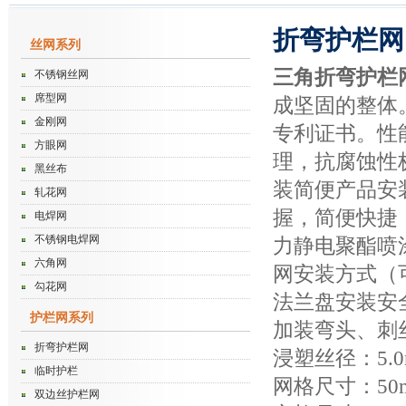
折弯护栏网
丝网系列
三角折弯护栏
不锈钢丝网
席型网
成坚固的整体
金刚网
专利证书。性
方眼网
理，抗腐蚀性
黑丝布
装简便产品安
轧花网
握，简便快捷
电焊网
不锈钢电焊网
力静电聚酯喷
六角网
网安装方式（
勾花网
法兰盘安装安
护栏网系列
加装弯头、刺
折弯护栏网
浸塑丝径：5.0
临时护栏
网格尺寸：50mm
双边丝护栏网